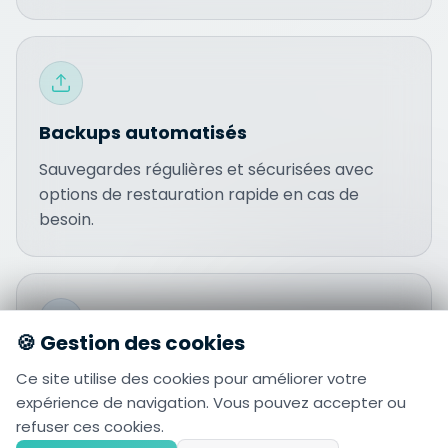
Backups automatisés
Sauvegardes régulières et sécurisées avec
options de restauration rapide en cas de
besoin.
🍪 Gestion des cookies
Monitoring avancé
Ce site utilise des cookies pour améliorer votre
expérience de navigation. Vous pouvez accepter ou
Surveillance en temps réel des performances,
refuser ces cookies.
alertes et rapports détaillés pour une visibilité