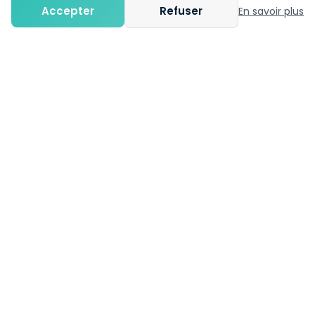
complète.
Accepter
Refuser
En savoir plus
Virtualisation & Conteneurisation
Gestion d'hyperviseurs (Proxmox, VMware) ou
de conteneurs (Docker, Kubernetes) pour une
infrastructure flexible.
Support technique dédié
Assistance personnalisée et expertise à