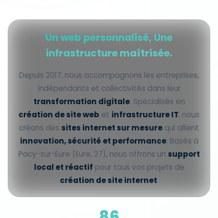
Un web personnalisé, Une
infrastructure maîtrisée.
Depuis 2017, nous accompagnons les entreprises,
indépendants et collectivités dans leur
transformation digitale
. Spécialisés en
création de site web
et
infrastructure IT
, nous
créons des
sites internet sur mesure
qui allient
innovation, sécurité et performance
. Basés à
Pacy-sur-Eure (Eure, 27), nous offrons un
support
local et réactif
pour tous vos projets de
création de site internet
.
155